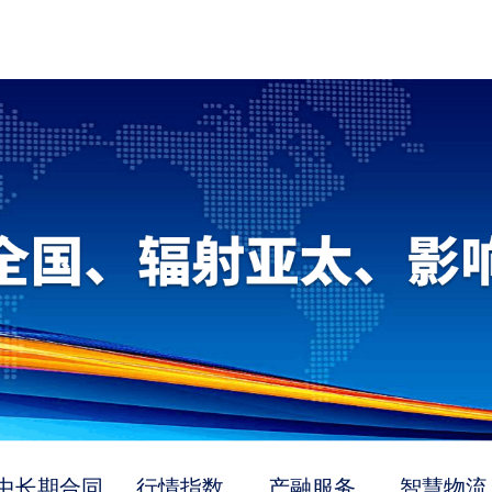
中长期合同
行情指数
产融服务
智慧物流