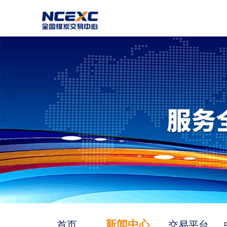
新闻中心
首页
交易平台