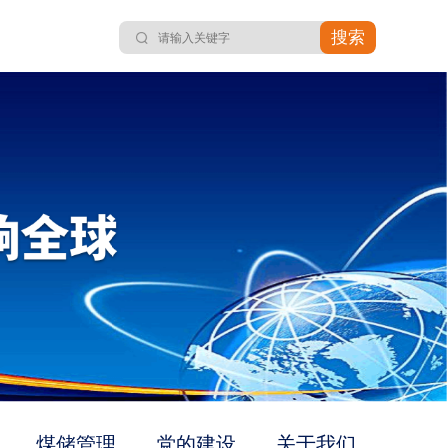
搜索
煤储管理
党的建设
关于我们